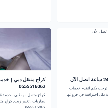
0555516062
 ترحب بكم لتقدم خدمات
 بكل احترافية في فروعها
بطاريات , تغيير زيت, كراج متنقل 
0555516062