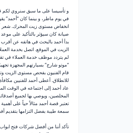
و تأسيسا على ما سبق سنروي لكم قص
في يوم ماطر، و بينما كان “أحمد” يق
انخفاض مستوى زيت المحرك. شعر أحمد
صيانة كان سيؤثر بالتأكيد على موعد 
بدأ أحمد بالبحث في هاتفه عن أقرب م
الزيت في الموقع. اتصل بخدمة العم
لم يتردد موظف خدمة العملاء في تق
“موتو شارج” بسيارتهم المجهزة تجهيزًا
قام الفنيون بفحص مستوى الزيت وتغي
للانطلاق. أعطى أحمد للفنيين مكاف
عاد أحمد إلى اجتماعه في الوقت المن
المخلصين، ويوصي بها لجميع أصدقائه
تعتبر قصة أحمد مثالاً حياً على أهم
سمعة طيبة بفضل التزامها بتقديم أفض
تأكد أننا من أفضل
شركات فتح ابواب