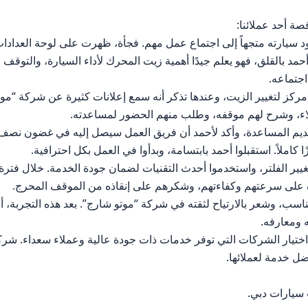
ة أحد عملائنا:
ود سيارته متجهاً إلى اجتماع عمل مهم. فجأة، ظهرت على لوحة العدادا
 بالقلق، فهو يعلم جيدًا أهمية زيت المحرك لأداء السيارة، والتوقف 
اجتماعه.
ركز لتغيير الزيت، وعندها تذكر أنه سمع إعلانات كثيرة عن شركة “موت
لاء، وشرح لهم موقفه، وطلب منهم الحضور لمساعدته.
ديم المساعدة، وأكد لأحمد أن فريق العمل سيصل إليه في غضون نصف
 كاملاً. استقبلوا أحمد بابتسامة، وبدأوا في العمل بكل احترافية.
ير الفلتر، واستخدموا أحدث التقنيات لضمان جودة الخدمة. خلال فترة
أة على سرعتهم وكفاءتهم، وشكرهم على إنقاذه من الموقف المحرج.
اسب، وشعر بالارتياح لثقته في شركة “موتو شارج”. بعد هذه التجربة، 
 ومعارفه.
ية اختيار الشركات التي توفر خدمات ذات جودة عالية وعملاء سعداء. شر
ل خدمة لعملائها.
 سيارات دبي
.