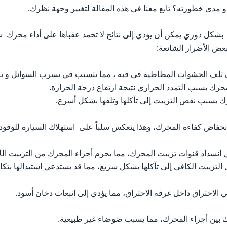
 و مدى خطورته؟ تابع معنا في هذه المقالة لتغيير وجهة نظرك.
شكل دوري يمكن أن يؤدي إلى نتائج لا تحمد عقباها على أداء محرك س
بعض الأضرار الشائعة:
 تلف الحشوات المطاطية في فيه ، مما يتسبب في تسرب السوائل و ترا
رك بسبب التمدد الحراري نتيجة ارتفاع درجة الحرارة.
حرك بسبب نقص التزييت إلى تآكلها وتلفها بشكل أسرع.
نخفاض كفاءة المحرك، وهذا ينعكس سلباً على استهلاك السيارة للوقود.
نسداد قنوات تزييت المحرك، مما يحرم أجزاء المحرك من التزييت اللا
تزييت الكافي إلى تآكلها بشكل سريع، مما قد يستدعي استبدالها بتكا
ي الاحتراق داخل غرفة الاحتراق، مما يؤدي إلى انبعاث دخان أسود.
اك بين أجزاء المحرك، مما يسبب ضوضاء غير طبيعية.