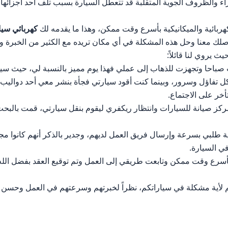
زاء والظروف الجوية المتقلبة قد تتعطل السيارة بسبب تلف أحد أجزائه
هربائية والميكانيكية بأسرع وقت ممكن، وهذا ما يقدمه لك
كهربائي سيا
لك معنا وحل هذه المشكلة في أي مكان تريده مع الكثير من الخبرة وا
ث يروي لنا قائلاً:
صباحا وتجهزت للذهاب إلى عملي فهذا يوم مميز بالنسبة لي، حيث سيتم
ل تفاؤل وسرور، وبينما كنت أقود سيارتي فجأة بنشر معي أحد دواليب
أخر على الاجتماع.
كز صيانة للسيارات وانتظار ريكفري ليقوم بنقل سيارتي، قمت بالبحث
ة طلبي بسرعة وإرسال فريق العمل لديهم، وجدير بالذكر أنهم كانوا مج
ي السيارة.
 بأسرع وقت ممكن وتابعت طريقي إلى العمل وتم توقيع العقد بفضل ا
لأية مشكلة في سياراتكم، نظراً لخبرتهم وسرعتهم في العمل وحسن تع