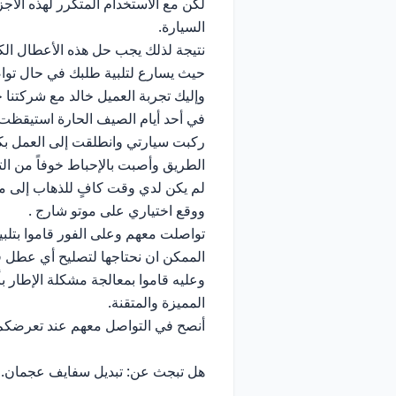
لكن مع الاستخدام المتكرر لهذه الأج
السيارة.
نتيجة لذلك يجب حل هذه الأعطال الك
حيث يسارع لتلبية طلبك في حال تواص
وإليك تجربة العميل خالد مع شركتنا حي
في أحد أيام الصيف الحارة استيقظت 
ركبت سيارتي وانطلقت إلى العمل بك
الطريق وأصبت بالإحباط خوفاً من الت
لم يكن لدي وقت كافٍ للذهاب إلى مر
ووقع اختياري على موتو شارج .
تواصلت معهم وعلى الفور قاموا بتلبي
الممكن ان نحتاجها لتصليح أي عطل ف
وعليه قاموا بمعالجة مشكلة الإطار
المميزة والمتقنة.
أنصح في التواصل معهم عند تعرضكم 
هل تبجث عن:
تبديل سفايف عجمان
.