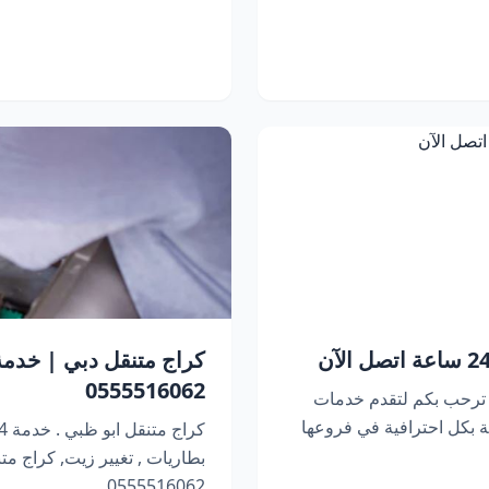
0555516062
 ترحب بكم لتقدم خدمات
 بكل احترافية في فروعها
بطاريات , تغيير زيت, كراج متنقل 
0555516062