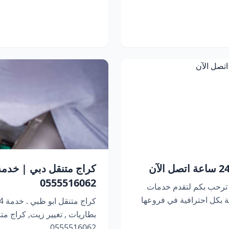
0555516062
 ترحب بكم لتقدم خدمات
 بكل احترافية في فروعها
بطاريات , تغيير زيت, كراج متنقل 
0555516062