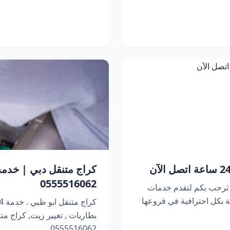
0555516062
 ترحب بكم لتقدم خدمات
 بكل احترافية في فروعها
بطاريات , تغيير زيت, كراج متنقل 
0555516062