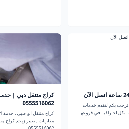
0555516062
 ترحب بكم لتقدم خدمات
 بكل احترافية في فروعها
بطاريات , تغيير زيت, كراج متنقل 
0555516062