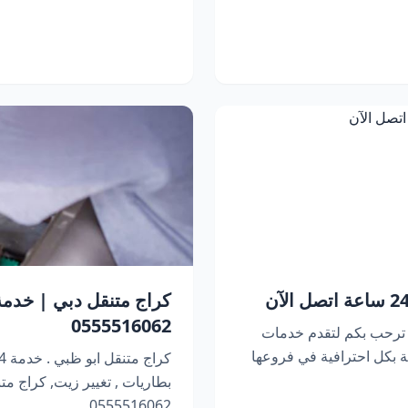
0555516062
 ترحب بكم لتقدم خدمات
 بكل احترافية في فروعها
بطاريات , تغيير زيت, كراج متنقل 
0555516062