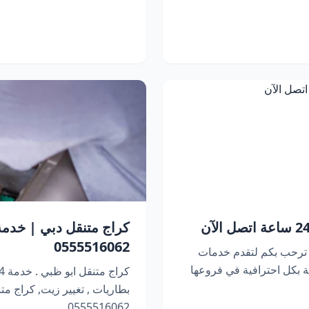
0555516062
 ترحب بكم لتقدم خدمات
 بكل احترافية في فروعها
بطاريات , تغيير زيت, كراج متنقل 
0555516062