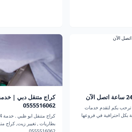
0555516062
 ترحب بكم لتقدم خدمات
 بكل احترافية في فروعها
بطاريات , تغيير زيت, كراج متنقل 
0555516062