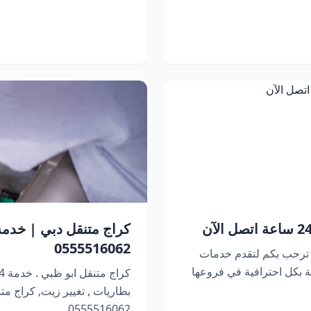
0555516062
 ترحب بكم لتقدم خدمات
 بكل احترافية في فروعها
بطاريات , تغيير زيت, كراج متنقل 
0555516062