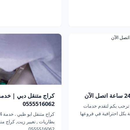
0555516062
 ترحب بكم لتقدم خدمات
 بكل احترافية في فروعها
بطاريات , تغيير زيت, كراج متنقل 
0555516062